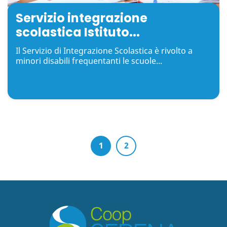
Servizio integrazione
scolastica Istituto...
Il Servizio di Integrazione Scolastica è rivolto a
minori disabili frequentanti le scuole...
1
2