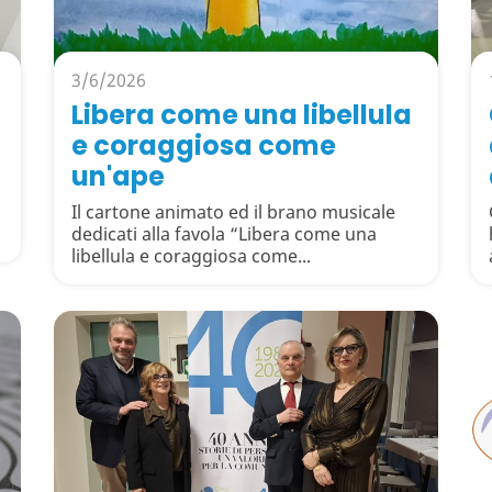
3/6/2026
Libera come una libellula
e coraggiosa come
un'ape
Il cartone animato ed il brano musicale
dedicati alla favola “Libera come una
libellula e coraggiosa come...