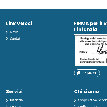
Link Veloci
FIRMA per il 
l’infanzia
News
Contatti
Copia CF
Servizi
Chi siamo
Infanzia
Cooperativa Sere
Anziani
Codice Etico