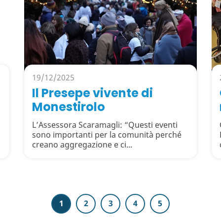
19/12/2025
Il Presepe vivente di
Monestirolo
L’Assessora Scaramagli: “Questi eventi
sono importanti per la comunità perché
creano aggregazione e ci...
1
2
3
4
5