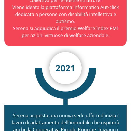
collettiva per le nostre strutture.
Viene ideata la piattaforma informatica Aut-click
dedicata a persone con disabilità intellettiva e
autismo.
Serena si aggiudica il premio Welfare Index PMI
per azioni virtuose di welfare aziendale.
2021
Serena acquista una nuova sede uffici ed inizia i
lavori di adattamento dell’immobile che ospiterà
anche la Cooperativa Piccolo Principe. Iniziano i