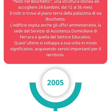
“Nido nel Boschetto”, una struttura idonea ad
accogliere 24 bambini, dai 12 ai 36 mesi.
Il nido si trova al piano terra della palazzina di via
Boschetto.
L’edificio ospita anche gli uffici amministrativi, la
sede del Servizio di Assistenza Domiciliare di
Ferrara e quella del Settore Educativo.
Quest’ultimo si sviluppa a sua volta in modo
significativo, acquisendo servizi importanti per il
territorio.
2005