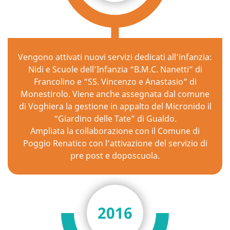
Vengono attivati nuovi servizi dedicati all’infanzia:
Nidi e Scuole dell’Infanzia “B.M.C. Nanetti” di
Francolino e “SS. Vincenzo e Anastasio” di
Monestirolo. Viene anche assegnata dal comune
di Voghiera la gestione in appalto del Micronido il
“Giardino delle Tate” di Gualdo.
Ampliata la collaborazione con il Comune di
Poggio Renatico con l’attivazione del servizio di
pre post e doposcuola.
2016