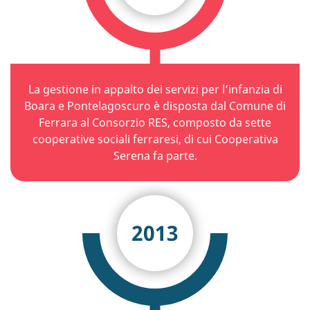
La gestione in appalto dei servizi per l’infanzia di
Boara e Pontelagoscuro è disposta dal Comune di
Ferrara al Consorzio RES, composto da sette
cooperative sociali ferraresi, di cui Cooperativa
Serena fa parte.
2013