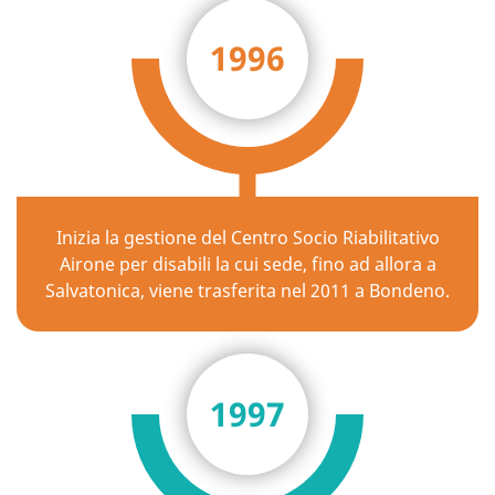
1996
Inizia la gestione del Centro Socio Riabilitativo
Airone per disabili la cui sede, fino ad allora a
Salvatonica, viene trasferita nel 2011 a Bondeno.
1997