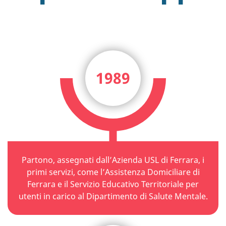
1989
Partono, assegnati dall’Azienda USL di Ferrara, i
primi servizi, come l’Assistenza Domiciliare di
Ferrara e il Servizio Educativo Territoriale per
utenti in carico al Dipartimento di Salute Mentale.