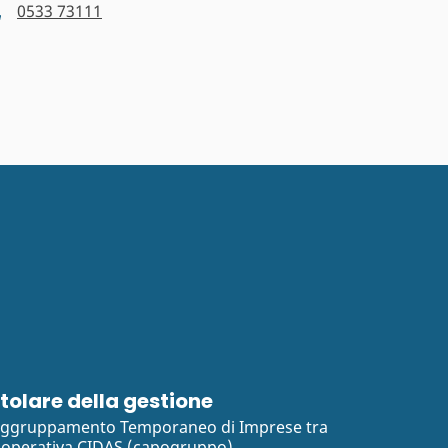
0533 73111
itolare della gestione
ggruppamento Temporaneo di Imprese tra
operativa CIDAS (capogruppo),