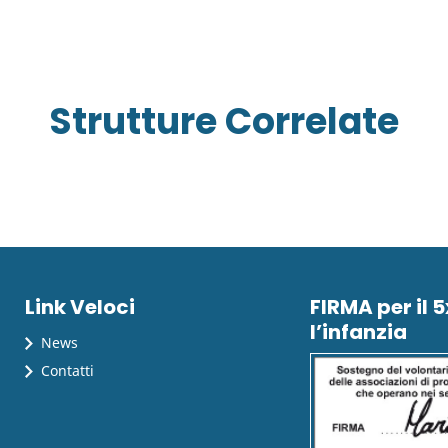
Strutture Correlate
Link Veloci
FIRMA per il 
l’infanzia
News
Contatti