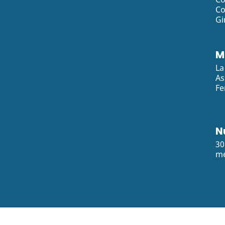
Co
Gi
M
La
As
Fe
N
30
me