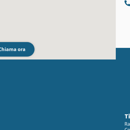
Chiama ora
T
Ra
Co